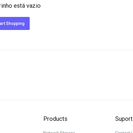
rinho está vazio
art Shopping
Products
Suport