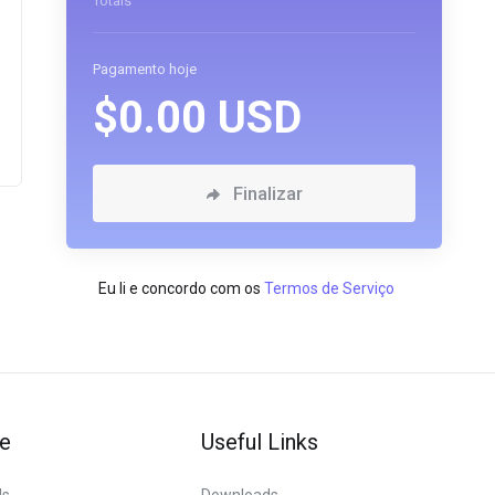
Totais
Pagamento hoje
$0.00 USD
Finalizar
Eu li e concordo com os
Termos de Serviço
e
Useful Links