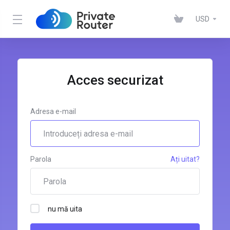
USD
Acces securizat
Adresa e-mail
Parola
Ați uitat?
nu mă uita