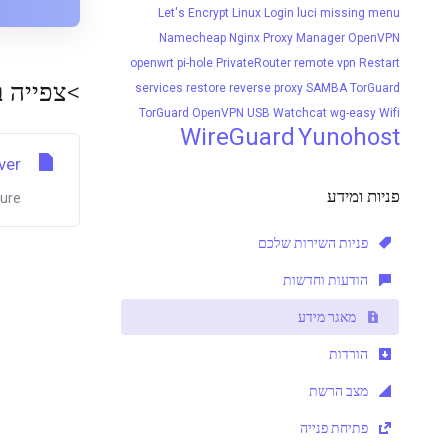
Let's Encrypt
Linux
Login
luci
missing menu
Namecheap
Nginx Proxy Manager
OpenVPN
openwrt
pi-hole
PrivateRouter
remote vpn
Restart
 'Domains'
services
restore
reverse proxy
SAMBA
TorGuard
TorGuard OpenVPN
USB
Watchcat
wg-easy
Wifi
WireGuard
Yunohost
ver
פניות ומידע
e...
פניות השירות שלכם
הודעות וחדשות
מאגר מידע
הורדות
מצב הרשת
פתיחת פנייה