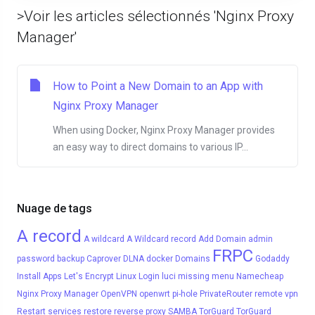
>Voir les articles sélectionnés 'Nginx Proxy
Manager'
How to Point a New Domain to an App with
Nginx Proxy Manager
When using Docker, Nginx Proxy Manager provides
an easy way to direct domains to various IP...
Nuage de tags
A record
A wildcard
A Wildcard record
Add Domain
admin
FRPC
password
backup
Caprover
DLNA
docker
Domains
Godaddy
Install Apps
Let's Encrypt
Linux
Login
luci
missing menu
Namecheap
Nginx Proxy Manager
OpenVPN
openwrt
pi-hole
PrivateRouter
remote vpn
Restart services
restore
reverse proxy
SAMBA
TorGuard
TorGuard