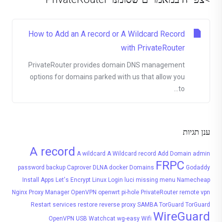
How to Add an A record or A Wildcard Record
with PrivateRouter
PrivateRouter provides domain DNS management
options for domains parked with us that allow you
to...
ענן תגיות
A record
A wildcard
A Wildcard record
Add Domain
admin
FRPC
password
backup
Caprover
DLNA
docker
Domains
Godaddy
Install Apps
Let's Encrypt
Linux
Login
luci
missing menu
Namecheap
Nginx Proxy Manager
OpenVPN
openwrt
pi-hole
PrivateRouter
remote vpn
Restart services
restore
reverse proxy
SAMBA
TorGuard
TorGuard
WireGuard
OpenVPN
USB
Watchcat
wg-easy
Wifi