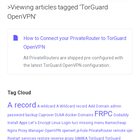
>Viewing articles tagged 'TorGuard
OpenVPN'
How to Connect your PrivateRouter to TorGuard
OpenVPN
All PrivateRouters are shipped pre-configured with
the latest TorGuard OpenVPN configuration...
Tag Cloud
A record
A wildcard
A Wildcard record
Add Domain
admin
FRPC
password
backup
Caprover
DLNA
docker
Domains
Godaddy
Install Apps
Let's Encrypt
Linux
Login
luci
missing menu
Namecheap
Nginx Proxy Manager
OpenVPN
openwrt
pi-hole
PrivateRouter
remote vpn
Restart services
restore
reverse proxy
SAMBA
TorGuard
TorGuard