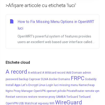
>Afișare articole cu eticheta 'luci'
How to Fix Missing Menu Options in OpenWRT
luci
OpenWRT's powerful system of features provides
users an excellent web based user interface called...
Etichete cloud
A record
A wildcard
A Wildcard record
Add Domain
admin
FRPC
password
backup
Caprover
DLNA
docker
Domains
Godaddy
Install Apps
Let's Encrypt
Linux
Login
luci
missing menu
Namecheap
Nginx Proxy Manager
OpenVPN
openwrt
pi-hole
PrivateRouter
remote vpn
Restart services
restore
reverse proxy
SAMBA
TorGuard
TorGuard
WireGuard
OpenVPN
USB
Watchcat
wg-easy
Wifi