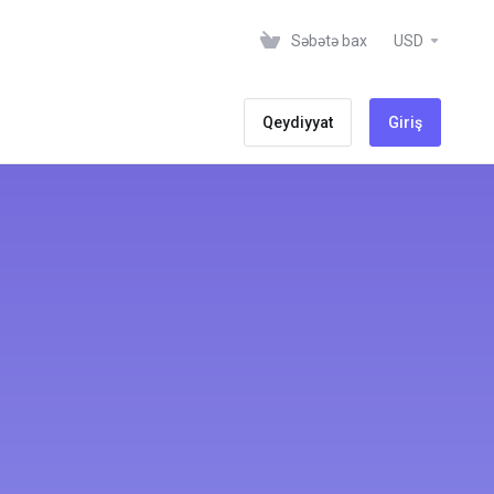
Səbətə bax
USD
Qeydiyyat
Giriş