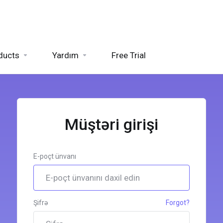
ducts
Yardım
Free Trial
Müştəri girişi
E-poçt ünvanı
Şifrə
Forgot?