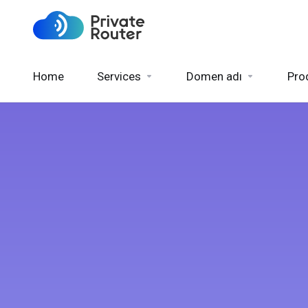
Home
Services
Domen adı
Pro