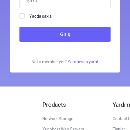
Yadda saxla
Not a member yet?
Yeni hesab yarat
Products
Yardı
Network Storage
Contact 
Yunohost Web Servers
Elanlar