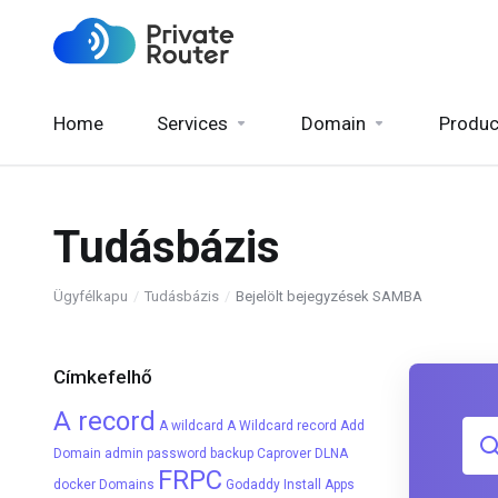
Home
Services
Domain
Produc
Tudásbázis
Ügyfélkapu
Tudásbázis
Bejelölt bejegyzések SAMBA
Címkefelhő
A record
A wildcard
A Wildcard record
Add
Domain
admin password
backup
Caprover
DLNA
FRPC
docker
Domains
Godaddy
Install Apps