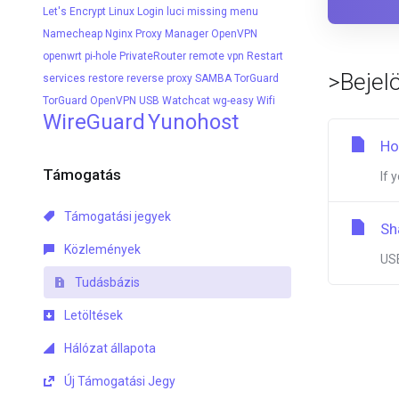
Let's Encrypt
Linux
Login
luci
missing menu
Namecheap
Nginx Proxy Manager
OpenVPN
openwrt
pi-hole
PrivateRouter
remote vpn
Restart
>Bejel
services
restore
reverse proxy
SAMBA
TorGuard
TorGuard OpenVPN
USB
Watchcat
wg-easy
Wifi
WireGuard
Yunohost
Ho
Támogatás
If 
Támogatási jegyek
Sh
Közlemények
USB
Tudásbázis
Letöltések
Hálózat állapota
Új Támogatási Jegy