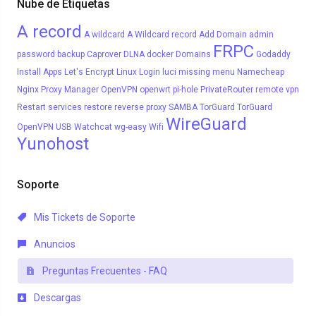
Nube de Etiquetas
A record
A wildcard
A Wildcard record
Add Domain
admin
FRPC
password
backup
Caprover
DLNA
docker
Domains
Godaddy
Install Apps
Let's Encrypt
Linux
Login
luci
missing menu
Namecheap
Nginx Proxy Manager
OpenVPN
openwrt
pi-hole
PrivateRouter
remote vpn
Restart services
restore
reverse proxy
SAMBA
TorGuard
TorGuard
WireGuard
OpenVPN
USB
Watchcat
wg-easy
Wifi
Yunohost
Soporte
Mis Tickets de Soporte
Anuncios
Preguntas Frecuentes - FAQ
Descargas